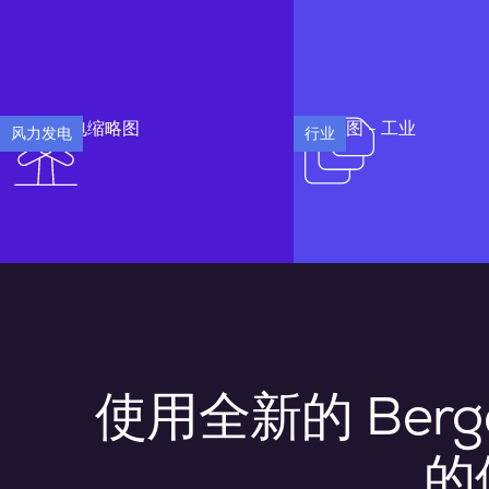
风力发电
行业
使用全新的 Ber
的