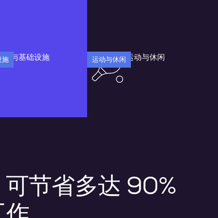
设施
运动与休闲
，可节省多达 90%
工作