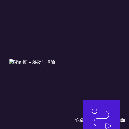
铁路
车辆部件
船舶