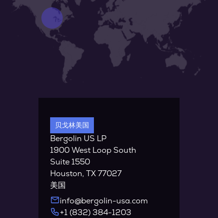
美国
德国（总部）
波兰
印度
中国
贝戈林美国
贝戈林欧洲公司
贝戈林欧洲公司
印度贝戈林
贝高林中国
Bergolin US LP
Bergolin GmbH & Co.KG
Bergolin-Polska Sp. z o.o
Bergolin India Pvt. Ltd.
Bergolin Coatings Trading
1900 West Loop South
Sachsenring 1
ul.Staszica 2
AWFIS, ABIL Imperial (3rd
(Shanghai) Co. Ltd.
Suite 1550
27711 Osterholz-Scharmbeck
60-527 Poznan
Floor)
No. 1788 West Nanjing Road
Houston, TX 77027
Pan Card Club Road Baner
Jing'an District Shanghai
info@bergolin.de
info@bergolin.pl
美国
Pune 411045
P.R. China
+49 (0) 4795 / 95899-0
+48 (61) 8480-701
Maharashtra
info@bergolin-usa.com
www.bergolin.de
www.bergolin.pl
info@bergolin.com.cn
India
+1 (832) 384-1203
+86 (21) 22310-407